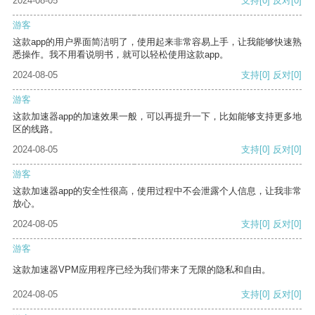
2024-08-05
支持
[0]
反对
[0]
游客
这款app的用户界面简洁明了，使用起来非常容易上手，让我能够快速熟
悉操作。我不用看说明书，就可以轻松使用这款app。
2024-08-05
支持
[0]
反对
[0]
游客
这款加速器app的加速效果一般，可以再提升一下，比如能够支持更多地
区的线路。
2024-08-05
支持
[0]
反对
[0]
游客
这款加速器app的安全性很高，使用过程中不会泄露个人信息，让我非常
放心。
2024-08-05
支持
[0]
反对
[0]
游客
这款加速器VPM应用程序已经为我们带来了无限的隐私和自由。
2024-08-05
支持
[0]
反对
[0]