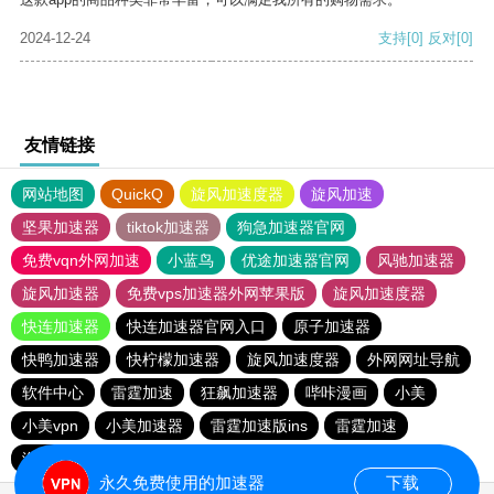
2024-12-24
支持
[0]
反对
[0]
友情链接
网站地图
QuickQ
旋风加速度器
旋风加速
坚果加速器
tiktok加速器
狗急加速器官网
免费vqn外网加速
小蓝鸟
优途加速器官网
风驰加速器
旋风加速器
免费vps加速器外网苹果版
旋风加速度器
快连加速器
快连加速器官网入口
原子加速器
快鸭加速器
快柠檬加速器
旋风加速度器
外网网址导航
软件中心
雷霆加速
狂飙加速器
哔咔漫画
小美
小美vpn
小美加速器
雷霆加速版ins
雷霆加速
海鸥加速度
雷霆加速下载
海鸥加速器下载
永久免费使用的加速器
下载