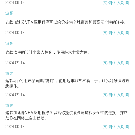
2024-09-14
支持
[0]
反对
[0]
游客
这款加速器VPM应用程序可以给你提供全球覆盖和最高安全性的连接。
2024-09-14
支持
[0]
反对
[0]
游客
这款软件的设计非常人性化，使用起来非常方便。
2024-09-14
支持
[0]
反对
[0]
游客
这款app的用户界面简洁明了，使用起来非常容易上手，让我能够快速熟
悉操作。
2024-09-14
支持
[0]
反对
[0]
游客
这款加速器VPM应用程序可以给你提供最高速度和安全性的连接，并帮
助你在网络上自由移动。
2024-09-14
支持
[0]
反对
[0]