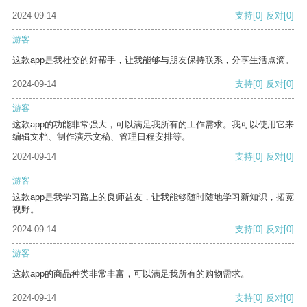
2024-09-14
支持
[0]
反对
[0]
游客
这款app是我社交的好帮手，让我能够与朋友保持联系，分享生活点滴。
2024-09-14
支持
[0]
反对
[0]
游客
这款app的功能非常强大，可以满足我所有的工作需求。我可以使用它来
编辑文档、制作演示文稿、管理日程安排等。
2024-09-14
支持
[0]
反对
[0]
游客
这款app是我学习路上的良师益友，让我能够随时随地学习新知识，拓宽
视野。
2024-09-14
支持
[0]
反对
[0]
游客
这款app的商品种类非常丰富，可以满足我所有的购物需求。
2024-09-14
支持
[0]
反对
[0]