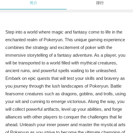
简介
排行
Step into a world where magic and fantasy come to life in the
enchanted realm of Pokeryun. This unique gaming experience
combines the strategy and excitement of poker with the
immersive storytelling of a fantasy adventure. As a player, you
will be transported to a world filled with mythical creatures,
ancient ruins, and powerful spells waiting to be unleashed.
Embark on epic quests that will test your skills and bravery as
you journey through the lush landscapes of Pokeryun. Battle
fearsome creatures such as dragons, goblins, and trolls, using
your wit and cunning to emerge victorious. Along the way, you
will collect powerful artifacts, level up your abilities, and forge
alliances with other players to conquer the challenges that lie
ahead. Unleash your inner power and master the mystical arts
of Pokeryun as you strive to become the ultimate champion of