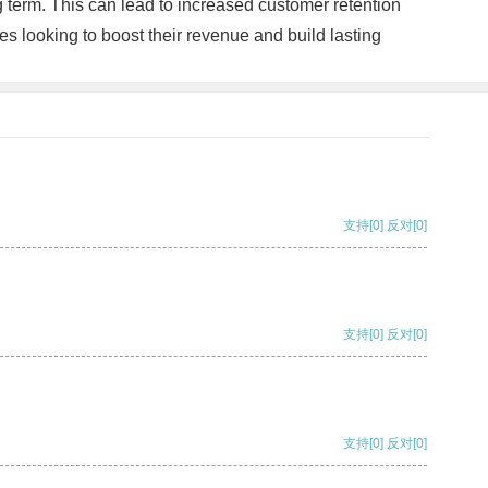
 term. This can lead to increased customer retention
s looking to boost their revenue and build lasting
支持
[0]
反对
[0]
支持
[0]
反对
[0]
支持
[0]
反对
[0]