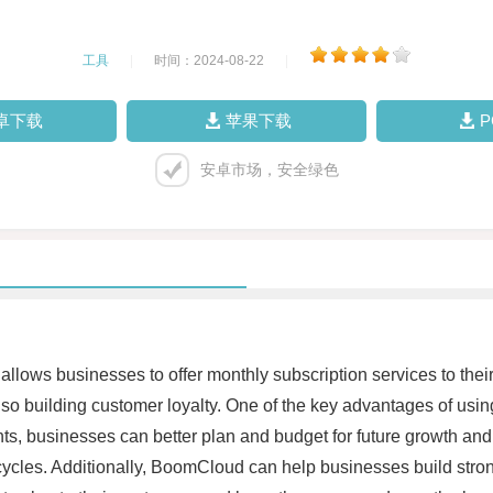
工具
|
时间：2024-08-22
|
卓下载
苹果下载
安卓市场，安全绿色
t allows businesses to offer monthly subscription services to 
lso building customer loyalty. One of the key advantages of usi
ts, businesses can better plan and budget for future growth and
 cycles. Additionally, BoomCloud can help businesses build stron