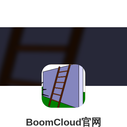
BoomCloud官网