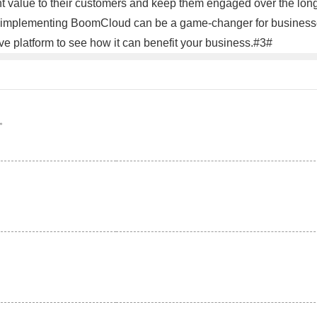
t value to their customers and keep them engaged over the long
sion, implementing BoomCloud can be a game-changer for businesse
ve platform to see how it can benefit your business.#3#
。