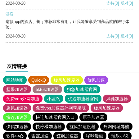
2024-08-20
支持
[0]
反对
[0]
游客
这款app的酒店、餐厅推荐非常有用，让我能够享受到高品质的旅行体
验。
2024-08-20
支持
[0]
反对
[0]
友情链接
网站地图
QuickQ
旋风加速度器
旋风加速
坚果加速器
tiktok加速器
狗急加速器官网
免费vqn外网加速
小蓝鸟
优途加速器官网
风驰加速器
旋风加速器
免费vps加速器外网苹果版
旋风加速度器
快连加速器
快连加速器官网入口
原子加速器
快鸭加速器
快柠檬加速器
旋风加速度器
外网网址导航
软件中心
雷霆加速
狂飙加速器
哔咔漫画
瑞乐小说