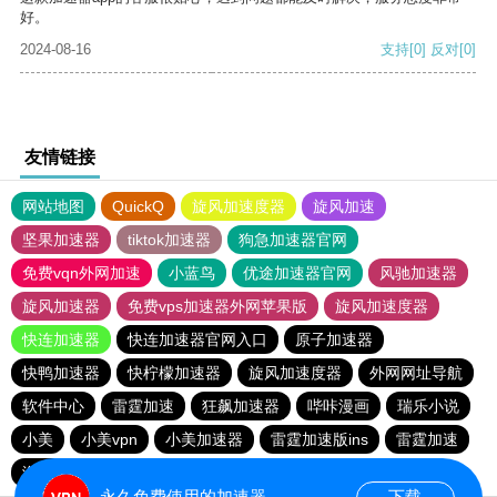
好。
2024-08-16
支持
[0]
反对
[0]
友情链接
网站地图
QuickQ
旋风加速度器
旋风加速
坚果加速器
tiktok加速器
狗急加速器官网
免费vqn外网加速
小蓝鸟
优途加速器官网
风驰加速器
旋风加速器
免费vps加速器外网苹果版
旋风加速度器
快连加速器
快连加速器官网入口
原子加速器
快鸭加速器
快柠檬加速器
旋风加速度器
外网网址导航
软件中心
雷霆加速
狂飙加速器
哔咔漫画
瑞乐小说
小美
小美vpn
小美加速器
雷霆加速版ins
雷霆加速
海鸥加速度
雷霆加速下载
海鸥加速器下载
永久免费使用的加速器
下载