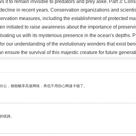
ws it to remain invisible to predators and prey alike. Part 3: Con
decline in recent years. Conservation organizations and scientist
ervation measures, including the establishment of protected mar
 initiated to raise awareness about the importance of preservi
vating us with its mysterious presence in the ocean's depths. Pre
or our understanding of the evolutionary wonders that exist ben
ensure the survival of this majestic creature for future generat
作办公，都能畅享高速网络，再也不用担心网速卡顿了。
区的线路。