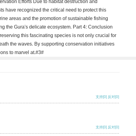
servation Efforts Due to habitat destruction and
s have recognized the critical need to protect this
ine areas and the promotion of sustainable fishing
ng the Gura's delicate ecosystem. Part 4: Conclusion
serving this fascinating species is not only crucial for
eath the waves. By supporting conservation initiatives
ions to marvel at.#3#
支持
[0]
反对
[0]
支持
[0]
反对
[0]