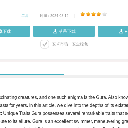
工具
|
时间：2024-08-12
|
卓下载
苹果下载
安卓市场，安全绿色
ascinating creatures, and one such enigma is the Gura. Also know
sts for years. In this article, we dive into the depths of its exis
2: Unique Traits Gura possesses several remarkable traits that se
e to its allure. Gura is an excellent swimmer, maneuvering grac