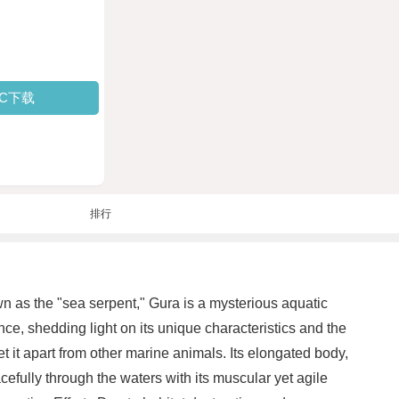
PC下载
排行
n as the "sea serpent," Gura is a mysterious aquatic
tence, shedding light on its unique characteristics and the
t it apart from other marine animals. Its elongated body,
efully through the waters with its muscular yet agile