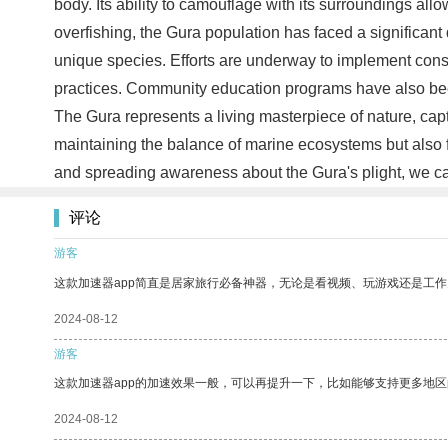
body. Its ability to camouflage with its surroundings allo
overfishing, the Gura population has faced a significant 
unique species. Efforts are underway to implement cons
practices. Community education programs have also been
The Gura represents a living masterpiece of nature, capti
maintaining the balance of marine ecosystems but also f
and spreading awareness about the Gura's plight, we can 
评论
游客
这款加速器app简直是居家旅行必备神器，无论是看视频、玩游戏还是工
2024-08-12
游客
这款加速器app的加速效果一般，可以再提升一下，比如能够支持更多地
2024-08-12