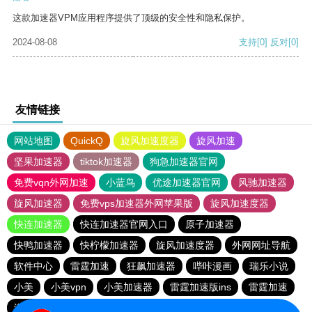
这款加速器VPM应用程序提供了顶级的安全性和隐私保护。
2024-08-08
支持
[0]
反对
[0]
友情链接
网站地图
QuickQ
旋风加速度器
旋风加速
坚果加速器
tiktok加速器
狗急加速器官网
免费vqn外网加速
小蓝鸟
优途加速器官网
风驰加速器
旋风加速器
免费vps加速器外网苹果版
旋风加速度器
快连加速器
快连加速器官网入口
原子加速器
快鸭加速器
快柠檬加速器
旋风加速度器
外网网址导航
软件中心
雷霆加速
狂飙加速器
哔咔漫画
瑞乐小说
小美
小美vpn
小美加速器
雷霆加速版ins
雷霆加速
海鸥加速度
雷霆加速下载
海鸥加速器下载